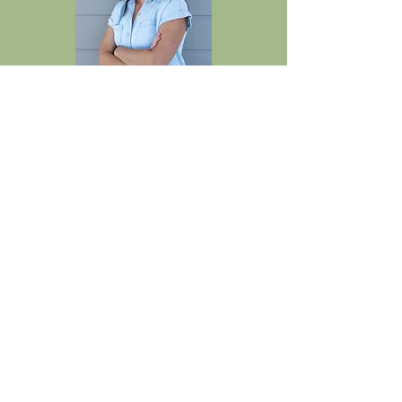
Lindsey Bates
Noah Huggins